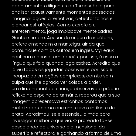
apontamentos diligentes de Turacscópio para
analisar exaustivamente momentos passados,
imaginar ações alternativas, detectar falhas e
planear estratégias. Como exercício e
entretenimento, joga implacavelmente xadrez.
Ganha sempre. Apesar da origem francófona,
prefere amendoim a manteiga; ainda que
comunique com os outros em inglês, Myr·eaux
continua a pensar em francês, por isso, é essa a
língua que fala quando joga xadrez. Acredita que
já viu todas as jogadas possíveis e por isso é
incapaz de emoções complexas; admite sem
culpa que lhe agrada ver coisas a arder.
Um dia, enquanto a criança observava o próprio
reflexo no espelho do armário, reparou que a sua
imagem apresentava estranhos contornos
metalizados, como que um relevo cintilante de
prata. Aproximou-se e estendeu a mão para
investigar melhor o que via. O prateado foi-se
descolando do universo bidimensional da
superfície reflectora e ganhando a forma de uma