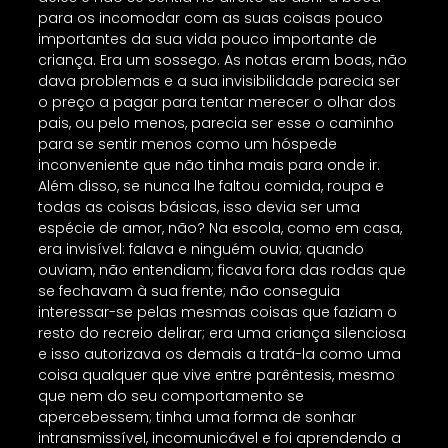
para os incomodar com as suas coisas pouco
importantes da sua vida pouco importante de
criança. Era um sossego. As notas eram boas, não
dava problemas e a sua invisibilidade parecia ser
o preço a pagar para tentar merecer o olhar dos
pais, ou pelo menos, parecia ser esse o caminho
para se sentir menos como um hóspede
inconveniente que não tinha mais para onde ir.
Além disso, se nunca lhe faltou comida, roupa e
todas as coisas básicas, isso devia ser uma
espécie de amor, não? Na escola, como em casa,
era invisível: falava e ninguém ouvia; quando
ouviam, não entendiam; ficava fora das rodas que
se fechavam à sua frente; não conseguia
interessar-se pelas mesmas coisas que faziam o
resto do recreio delirar; era uma criança silenciosa
e isso autorizava os demais a tratá-la como uma
coisa qualquer que vive entre parêntesis, mesmo
que nem do seu comportamento se
apercebessem; tinha uma forma de sonhar
intransmissível, incomunicável e foi aprendendo a