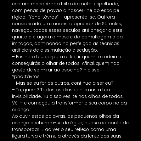
criatura mecanizada feita de metal espelhado,
com penas de pavão a nascer-lhe do escalpe
rígido. “Ypno.:távros” – apresenta-se. Outrora
considerado um modesto aprendiz de Sófocles,
navegou todos esses séculos até chegar a este
quarto e é agora o mestre da camuflagem e da
imitação, dominando na perfeição as técnicas
artificiais de dissimulação e sedução.
– Ensina o teu corpo a reflectir quem te rodeia e
conseguirás o olhar de todos. Afinal, quem não
gosta de se mirar ao espelho? – disse
Ypno.:távros.
– Mas se eu for os outros, continuo a ser eu?
– Tu, quem? Todos os dias confirmas a tua
invisibilidade. Tu dissolves-te nos olhos de todos.
Vê. – e começou a transformar o seu corpo no da
criança.
Ao ouvir estas palavras, os pequenos olhos da
criança encheram-se de água, quase ao ponto de
transbordar. E ao ver o seu reflexo como uma
figura turva e trémula através da lente das suas