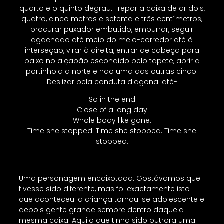
quarto e o quinto degrau. Trepar a caixa de ar dois,
quatro, cinco metros e setenta e três centímetros,
procurar puxador embutido, empurrar, seguir
agachado até meio do meio-corredor até à
interseção, virar à direita, entrar de cabeça para
baixo no alçapão escondido pelo tapete, abrir a
portinhola a norte e não uma das outras cinco.
Deslizar pela conduta diagonal até-
So in the end
Close of a long day
Whole body like gone.
Time she stopped. Time she stopped. Time she
stopped.
Uma personagem encaixotada. Gostávamos que
tivesse sido diferente, mas foi exactamente isto
que aconteceu: a criança tornou-se adolescente e
depois gente grande sempre dentro daquela
mesma caixa. Aquilo que tinha sido outrora uma