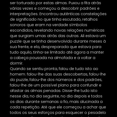
ser torturado por estas almas. Puxou a fita atrás
várias vezes e começou a descobrir padrões e
interpretações. Encontrou autênticas constelações
de significado no que tinha escutado, retalhos
sonoros que eram na verdade símbolos
escondidos, revelando novas relações numéricas
que surgiam umas atrás das outras. Ali estava um
puzzle que se tinha desenvolvido durante meses à
sua frente, e ela, despreparada que estava para
tudo aquilo, tinha-se limitado até agora a manter
a cabeça pousada na almofada e a voltar a
dormir.
Quando se sentiu pronta, falou de tudo isto ao
homem: falou-lhe das suas descobertas, falou-lhe
do puzzle, falou-lhe dos números e dos padrões,
falou-lhe de um possível plano para confundir e
afastar as almas penadas. Disse-lhe tudo isto
nesse dia, no dia seguinte, no dia depois e todos
os dias durante semanas a fio, mais alucinada a
cada repetição. Até que ele começou a achar que
todos os seus esforços para esquecer o pesadelo