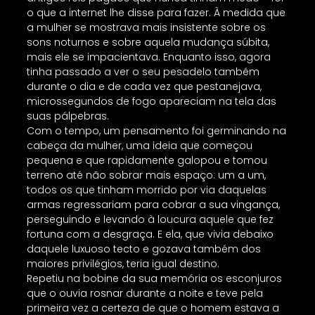
o que a internet lhe disse para fazer. À medida que
a mulher se mostrava mais insistente sobre os
sons noturnos e sobre aquela mudança súbita,
mais ele se impacientava. Enquanto isso, agora
tinha passado a ver o seu pesadelo também
durante o dia e de cada vez que pestanejava,
microssegundos de fogo apareciam na tela das
suas pálpebras.
Com o tempo, um pensamento foi germinando na
cabeça da mulher, uma ideia que começou
pequena e que rapidamente galopou e tomou
terreno até não sobrar mais espaço: um a um,
todos os que tinham morrido por via daquelas
armas regressariam para cobrar a sua vingança,
perseguindo e levando à loucura aquele que fez
fortuna com a desgraça. E ela, que vivia debaixo
daquele luxuoso tecto e gozava também dos
maiores privilégios, teria igual destino.
Repetiu na bobine da sua memória os esconjuros
que o ouvia rosnar durante a noite e teve pela
primeira vez a certeza de que o homem estava a