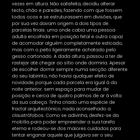
vezes em altura. Não satisfeita, decidiu alterar
tecto, chão e paredes, fazendo com que fossem
todos ocos e se estruturassem em divisões, que
por sua vez davam origem a dois tipos de
parcelas finais: uma onde cabia uma pessoa
adulta encolhida em posição fetal e outra capaz
de acomodar alguém completamente esticado,
mas com o peito ligeiramente achatado pelo
gesso cartonado. A dada altura, passou a ter de
rastejar até chegar ao sítio onde dormiria. Apesar
de escolher dormir sempre numa secção diferente
do seu labirinto, não havia qualquer efeito de
novidade, porque cada parcela era igual à da
noite anterior: sem espaço para mudar de
posição e cerca de quatro palmos de ar à volta
da sua cabeça. Tinha criado uma espécie de
fractal arquitectónico, nada aconselhado a
claustrófobos. Como se adivinha, desfez-se da
mobília para poder empreender a sua tarefa
eterna e rodeou-se dos maiores cuidados para
tentar enganar aquele que julgava ser o seu