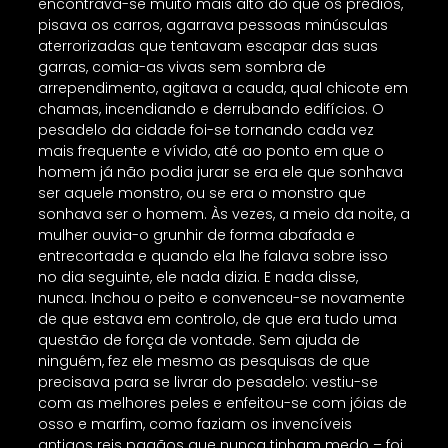
encontrava-se muito mais alto do que os prédios,
pisava os carros, agarrava pessoas minúsculas
aterrorizadas que tentavam escapar das suas
garras, comia-as vivas sem sombra de
arrependimento, agitava a cauda, qual chicote em
chamas, incendiando e derrubando edifícios. O
pesadelo da cidade foi-se tornando cada vez
mais frequente e vívido, até ao ponto em que o
homem já não podia jurar se era ele que sonhava
ser aquele monstro, ou se era o monstro que
sonhava ser o homem. Às vezes, a meio da noite, a
mulher ouvia-o grunhir de forma abafada e
entrecortada e quando ela lhe falava sobre isso
no dia seguinte, ele nada dizia. E nada disse,
nunca. Inchou o peito e convenceu-se novamente
de que estava em controlo, de que era tudo uma
questão de força de vontade. Sem ajuda de
ninguém, fez ele mesmo as pesquisas de que
precisava para se livrar do pesadelo: vestiu-se
com as melhores peles e enfeitou-se com jóias de
osso e marfim, como faziam os invencíveis
antigos reis pagãos que nunca tinham medo – foi