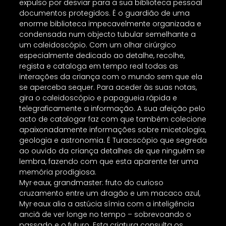
expulso por desviar para a sua biblioteca pessoal
documentos protegidos. É o guardião de uma
enorme biblioteca impecavelmente organizada e
condensada num objecto tubular semelhante a
um caleidoscópio. Com um olhar cirúrgico
especialmente dedicado ao detalhe, recolhe,
regista e cataloga em tempo real todas as
interações da criança com o mundo sem que ela
se aperceba sequer. Para aceder às suas notas,
gira o caleidoscópio e papagueia rápida e
telegraficamente a informação. A sua afeição pelo
acto de catalogar faz com que também colecione
apaixonadamente informações sobre micetologia,
geologia e astronomia. É Turacscópio que segreda
ao ouvido da criança detalhes de que ninguém se
lembra, fazendo com que esta aparente ter uma
memória prodigiosa.
Myr·eaux, grandmaster: fruto do curioso
cruzamento entre um dragão e um macaco azul,
Myr·eaux alia a astúcia símia com a inteligência
anciã de ver longe no tempo – sobrevoando o
passado e o futuro. Esta criatura consulta os