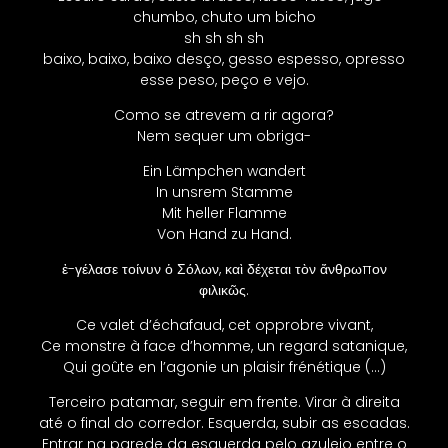
chumbo, chuto um bicho
sh sh sh sh
baixo, baixo, baixo desço, gesso espesso, opresso
esse peso, peço e vejo.
Como se atrevem a rir agora?
Nem sequer um obriga-
Ein Lämpchen wandert
In unsrem Stamme
Mit heller Flamme
Von Hand zu Hand.
ἐ-γέλασε τοίνυν ὁ Σόλων, καὶ δέχεται τὸν ἄνθρωπον
φιλικῶς.
Ce valet d’échafaud, cet opprobre vivant,
Ce monstre à face d’homme, un regard satanique,
Qui goûte en l’agonie un plaisir frénétique (…)
Terceiro patamar, seguir em frente. Virar à direita
até o final do corredor. Esquerda, subir as escadas.
Entrar na parede da esquerda pelo azulejo entre o