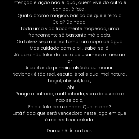
Intenção e ação não é igual, quem vive do outro é
canibal, é fatal.
Qual o átomo mágico, básico de que é feita a
Cela? De nada!
Toda uma vida fracamente mapeada, uma
francamente só bastante má piada,
Ou talvez seja melhor tomar um copo de água
Mas cuidado com o pH, sabe-se lá!
Já para não falar do facto de usarmos o mesmo
ar
A contar do primeiro alvéolo pulmonar!
Novichok é tão real, escuta, é tal e qual mal natural,
boçal, abissal, letal,
-Ah!
Range a entrada, mal fechada, vem da escola e
não se cala,
Fala e fala com o nada. Qual cilada?
Está filada que será vencedora neste jogo em que
é melhor ficar calada.
Dame h5. À ton tour.