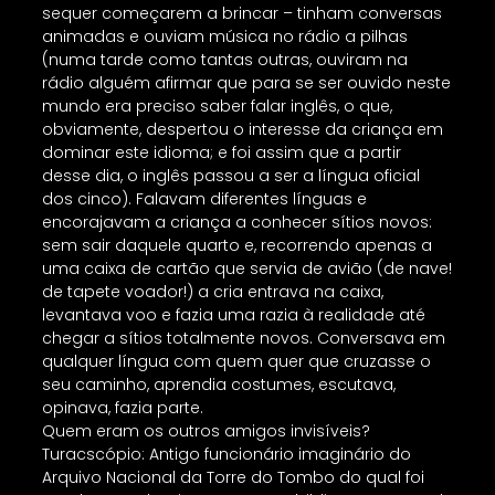
sequer começarem a brincar – tinham conversas
animadas e ouviam música no rádio a pilhas
(numa tarde como tantas outras, ouviram na
rádio alguém afirmar que para se ser ouvido neste
mundo era preciso saber falar inglês, o que,
obviamente, despertou o interesse da criança em
dominar este idioma; e foi assim que a partir
desse dia, o inglês passou a ser a língua oficial
dos cinco). Falavam diferentes línguas e
encorajavam a criança a conhecer sítios novos:
sem sair daquele quarto e, recorrendo apenas a
uma caixa de cartão que servia de avião (de nave!
de tapete voador!) a cria entrava na caixa,
levantava voo e fazia uma razia à realidade até
chegar a sítios totalmente novos. Conversava em
qualquer língua com quem quer que cruzasse o
seu caminho, aprendia costumes, escutava,
opinava, fazia parte.
Quem eram os outros amigos invisíveis?
Turacscópio: Antigo funcionário imaginário do
Arquivo Nacional da Torre do Tombo do qual foi