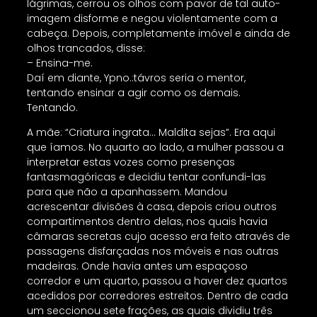
lágrimas, cerrou os olhos com pavor de tal auto-
imagem disforme e negou violentamente com a
cabeça. Depois, completamente imóvel e ainda de
olhos trancados, disse:
– Ensina-me.
Daí em diante, Ypno.:távros seria o mentor,
tentando ensinar a agir como os demais.
Tentando.
A mãe: “Criatura ingrata… Maldita sejas”. Era aqui
que íamos. No quarto ao lado, a mulher passou a
interpretar estas vozes como presenças
fantasmagóricas e decidiu tentar confundi-las
para que não a apanhassem. Mandou
acrescentar divisões à casa, depois criou outros
compartimentos dentro delas, nos quais havia
câmaras secretas cujo acesso era feito através de
passagens disfarçadas nos móveis e nas outras
madeiras. Onde havia antes um espaçoso
corredor e um quarto, passou a haver dez quartos
acedidos por corredores estreitos. Dentro de cada
um seccionou sete frações, as quais dividiu três