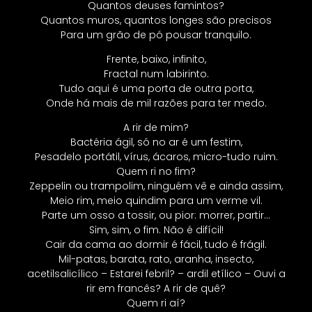
Quantos deuses famintos?
Quantos muros, quantos longes são precisos
Para um grão de pó pousar tranquilo.
Frente, baixo, infinito,
Fractal num labirinto.
Tudo aqui é uma porta de outra porta,
Onde há mais de mil razões para ter medo.
A rir de mim?
Bactéria ágil, só no ar é um festim,
Pesadelo portátil, vírus, ácaros, micro-tudo ruim.
Quem ri no fim?
Zeppelin ou trampolim, ninguém vê e ainda assim,
Meio rim, meio quindim para um verme vil.
Parte um osso a tossir, ou pior: morrer, partir…
Sim, sim, o fim. Não é difícil!
Cair da cama ao dormir é fácil, tudo é frágil.
Mil-patas, barata, rato, aranha, insecto,
acetilsalicílico – Estarei febril? – ardil etílico – Ouvi a
rir em francês? A rir de quê?
Quem ri aí?