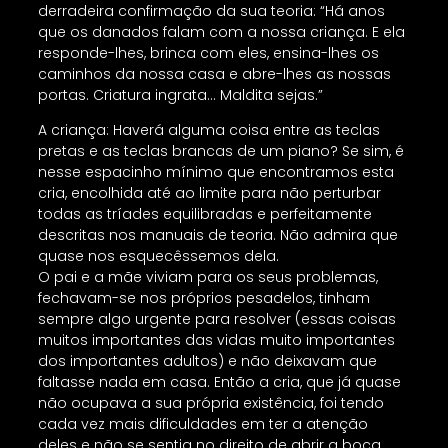
derradeira confirmação da sua teoria: “Há anos
que os danados falam com a nossa criança. E ela
responde-lhes, brinca com eles, ensina-lhes os
caminhos da nossa casa e abre-lhes as nossas
portas. Criatura ingrata… Maldita sejas.”
A criança: Haverá alguma coisa entre as teclas
pretas e as teclas brancas de um piano? Se sim, é
nesse espacinho mínimo que encontramos esta
cria, encolhida até ao limite para não perturbar
todas as tríades equilibradas e perfeitamente
descritas nos manuais de teoria. Não admira que
quase nos esquecêssemos dela.
O pai e a mãe viviam para os seus problemas,
fechavam-se nos próprios pesadelos, tinham
sempre algo urgente para resolver (essas coisas
muitos importantes das vidas muito importantes
dos importantes adultos) e não deixavam que
faltasse nada em casa. Então a cria, que já quase
não ocupava a sua própria existência, foi tendo
cada vez mais dificuldades em ter a atenção
deles e não se sentia no direito de abrir a boca