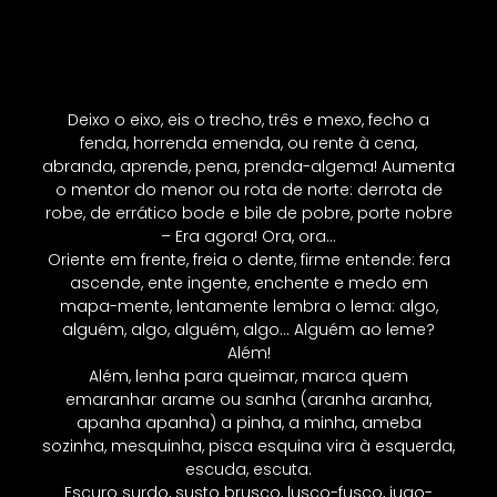
Deixo o eixo, eis o trecho, três e mexo, fecho a
fenda, horrenda emenda, ou rente à cena,
abranda, aprende, pena, prenda-algema! Aumenta
o mentor do menor ou rota de norte: derrota de
robe, de errático bode e bile de pobre, porte nobre
– Era agora! Ora, ora…
Oriente em frente, freia o dente, firme entende: fera
ascende, ente ingente, enchente e medo em
mapa-mente, lentamente lembra o lema: algo,
alguém, algo, alguém, algo… Alguém ao leme?
Além!
Além, lenha para queimar, marca quem
emaranhar arame ou sanha (aranha aranha,
apanha apanha) a pinha, a minha, ameba
sozinha, mesquinha, pisca esquina vira à esquerda,
escuda, escuta.
Escuro surdo, susto brusco, lusco-fusco, jugo-